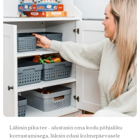
Läbisin pika tee – alustasin oma kodu põhjaliku
korrastamisega, läksin edasi kolmepäevasele