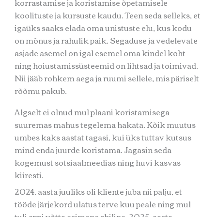
korrastamise ja koristamise õpetamisele
koolituste ja kursuste kaudu. Teen seda selleks, et
igaüks saaks elada oma unistuste elu, kus kodu
on mõnus ja rahulik paik. Segaduse ja vedelevate
asjade asemel on igal esemel oma kindel koht
ning hoiustamissüsteemid on lihtsad ja toimivad.
Nii jääb rohkem aega ja ruumi sellele, mis päriselt
rõõmu pakub.
Algselt ei olnud mul plaani koristamisega
suuremas mahus tegelema hakata. Kõik muutus
umbes kaks aastat tagasi, kui üks tuttav kutsus
mind enda juurde koristama. Jagasin seda
kogemust sotsiaalmeedias ning huvi kasvas
kiiresti.
2024. aasta juuliks oli kliente juba nii palju, et
tööde järjekord ulatus terve kuu peale ning mul
tuli appi võtta esimene abiline. 2025. aasta