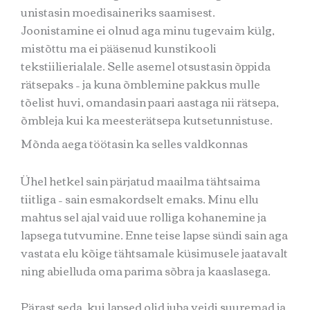
unistasin moedisaineriks saamisest.
Joonistamine ei olnud aga minu tugevaim külg,
mistõttu ma ei pääsenud kunstikooli
tekstiilierialale. Selle asemel otsustasin õppida
rätsepaks – ja kuna õmblemine pakkus mulle
tõelist huvi, omandasin paari aastaga nii rätsepa,
õmbleja kui ka meesterätsepa kutsetunnistuse.
Mõnda aega töötasin ka selles valdkonnas
Ühel hetkel sain pärjatud maailma tähtsaima
tiitliga – sain esmakordselt emaks. Minu ellu
mahtus sel ajal vaid uue rolliga kohanemine ja
lapsega tutvumine. Enne teise lapse sündi sain aga
vastata elu kõige tähtsamale küsimusele jaatavalt
ning abielluda oma parima sõbra ja kaaslasega.
Pärast seda, kui lapsed olid juba veidi suuremad ja