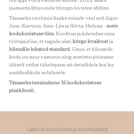
jaanuaris liitus meie tiimiga ka teine abiline.
Tänaseks on tiimis lisaks minule veel neli liiget:
Jane, Karmen, Jane-Liis ja Silvia-Helena –
meie
kodukoristuse tiim.
Koolitan ja juhendan oma
töötajaid ise, et tagada alati
kõrge kvaliteet
ja
kliendile lubatud standard
. Usun, et klientide
kodu on suur vastutus ning seetõttu pöörame
ühiselt erilist tähelepanu nii detailidele kui ka
usalduslikule suhtlusele.
Tänaseks teenindame 35 kodukoristuse
püsiklienti.
Läbitud koolitused ja sertifikaadid