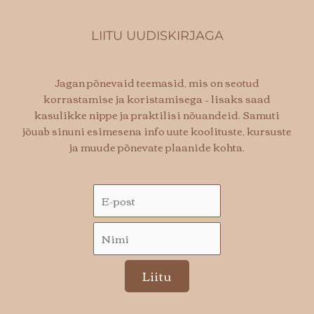
LIITU UUDISKIRJAGA
Jagan põnevaid teemasid, mis on seotud
korrastamise ja koristamisega – lisaks saad
kasulikke nippe ja praktilisi nõuandeid. Samuti
jõuab sinuni esimesena info uute koolituste, kursuste
ja muude põnevate plaanide kohta.
Liitu