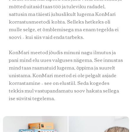
mõtted uitasid taas töö ja tuleviku radadel,
sattusin ma täiesti juhuslikult lugema KonMari
korrastusmeetodi kohta. Selleks hetkeks oli
mulle selge, et õmblemisega ma enam tegelda ei
soovi – kui siis vaid enda tarbeks.
KonMari meetod jõudis minuni nagu ilmutus ja
pani mind elu uues valguses nägema. See innustas
mind taas raamatuid lugema, õppima ja suurelt
unistama. KonMari meetod ei ole pelgalt asjade
korrastamine – see on elustiil. Seda kogedes
tekkis mul vastupandamatu soov hakata sellega
ise süvitsi tegelema.